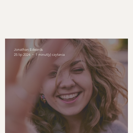
łuszeństwo
Pewność zbawienia
Łaska
Doktryny łaski
Teologia
Modlitwa
Historia teologii
Sakramenty
Jonathan Edwards
25 lip 2024
1 minut(y) czytania