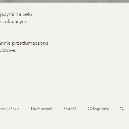
jącymi na celu
oszukującymi
arannie przetłumaczone
życiowe.
ześcijańskie
Duchowość
Radość
Odkupienie