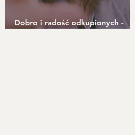
u
Dobro i radość odkupionych -
Jonathan Edwards