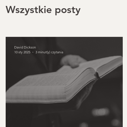
Uświęcenie
Wytrwanie świętych
Kryzys wiary
Pos
Wszystkie posty
Księgi wyznaniowe
Kościół
Historia protestantyzmu
David Dickson
10 sty 2025
3 minut(y) czytania