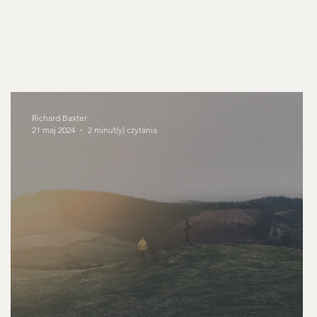
Kalwinizm
Teologia Reformowana
Deprawacja
Seksualność
Ewangelia
Richard Baxter
21 maj 2024
2 minut(y) czytania