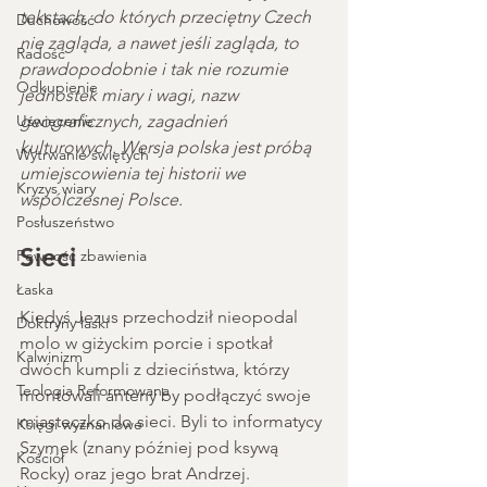
tekstach, do których przeciętny Czech 
Duchowość
nie zagląda, a nawet jeśli zagląda, to 
Radość
prawdopodobnie i tak nie rozumie 
Odkupienie
jednostek miary i wagi, nazw 
Uświęcenie
geograficznych, zagadnień 
kulturowych. Wersja polska jest próbą 
Wytrwanie świętych
umiejscowienia tej historii we 
Kryzys wiary
wspólczesnej Polsce. 
Posłuszeństwo
Sieci
Pewność zbawienia
Łaska
Kiedyś Jezus przechodził nieopodal 
Doktryny łaski
molo w giżyckim porcie i spotkał 
Kalwinizm
dwóch kumpli z dzieciństwa, którzy 
Teologia Reformowana
montowali anteny by podłączyć swoje 
miasteczko do sieci. Byli to informatycy 
Księgi wyznaniowe
Szymek (znany później pod ksywą 
Kościół
Rocky) oraz jego brat Andrzej. 