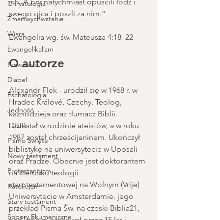
ich. A oni natychmiast opuścili łódź i 
Chrystologia
swego ojca i poszli za nim.”
Zmartwychwstanie
Wiara
Ewangelia wg. św. Mateusza 4:18–22 
Ewangelikalizm
O autorze
Powołanie
Diabeł
Alexandr Flek - urodził się w 1968 r. w 
Eschatologia
Hradec Králové, Czechy. Teolog, 
Jedność
kaznodzieja oraz tłumacz Biblii. 
TULIP
Dorastał w rodzinie ateistów, a w roku 
1987 został chrześcijaninem. Ukończył 
Pismo Święte
biblistykę na uniwersytecie w Uppsali 
Nowy testament
oraz Pradze. Obecnie jest doktorantem 
Protestantyzm
na kierunku teologii 
starotestamentowej na Wolnym (Vrije) 
Katolicyzm
Uniwersytecie w Amsterdamie. jego 
Stary testament
przekład Pisma Św. na czeski Biblia21, 
Sobory Ekumeniczne
nad którym pracował przez 15 lat i 