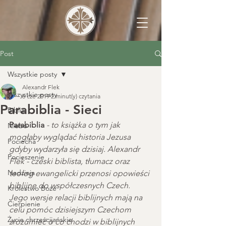
Post
Wszystkie posty
Alexandr Flek
Wszystkie posty
6 cze 2019
2 minut(y) czytania
Parabiblia - Sieci
Biblia
Parabiblia
- to książka o tym jak 
Niebo
mogłaby wyglądać historia Jezusa 
Pociecha
gdyby wydarzyła się dzisiaj. Alexandr 
Pocieszenie
Flek - czeski biblista, tłumacz oraz 
Nadzieja
teolog ewangelicki przenosi opowieści 
biblijne do współczesnych Czech. 
Królestwo Boże
Jego wersje relacji biblijnych mają na 
Cierpienie
celu pomóc dzisiejszym Czechom 
Życie chrześcijańskie
zrozumieć o co chodzi w biblijnych 