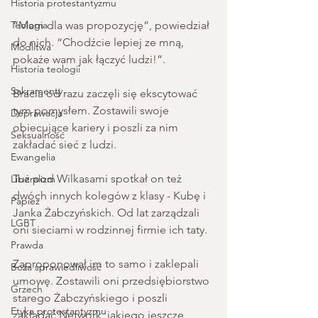
Historia protestantyzmu
Teologia
“Mam dla was propozycję”, powiedział 
do nich. “Chodźcie lepiej ze mną, 
Modlitwa
pokaże wam jak łączyć ludzi!”. 
Historia teologii
Sakramenty
Bracia od razu zaczęli się ekscytować 
tym pomysłem. Zostawili swoje 
Deprawacja
obiecujące kariery i poszli za nim 
Seksualność
zakładać sieć z ludzi.
Ewangelia
Tuż pod Wilkasami spotkał on też 
Liberalizm
dwóch innych kolegów z klasy - Kubę i 
Papież
Janka Żabczyńskich. Od lat zarządzali 
LGBT
oni sieciami w rodzinnej firmie ich taty. 
Prawda
Zaproponował im to samo i zaklepali 
Boża sprawiedliwość
umowę. Zostawili oni przedsiębiorstwo 
Grzech
starego Żabczyńskiego i poszli 
Etyka protestantyzmu
zakładać Network, jakiego jeszcze 