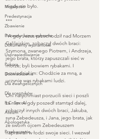
nigdy nie było.
Moralność
Predestynacja
***
Zbawienie
Bezwarunkowe wybranie
“A gdy Jezus przechodził nad Morzem 
Galilejskim, zobaczył dwóch braci: 
Dokumenty wyznaniowe
Szymona, zwanego Piotrem, i Andrzeja, 
Usprawiedliwienie
jego brata, którzy zapuszczali sieć w 
Pokora
morze; byli bowiem rybakami. I 
powiedział im: Chodźcie za mną, a 
Doświadczenia
uczynię was rybakami ludzi. 
Dla ewangelicznych
Dla sceptyków
Oni natychmiast porzucili sieci i poszli 
R.C. Sproul
za nim. A gdy poszedł stamtąd dalej, 
zobaczył innych dwóch braci, Jakuba, 
Ateizm
syna Zebedeusza, i Jana, jego brata, jak 
Apologetyka
ze swoim ojcem Zebedeuszem 
Przebaczenie
naprawiali w łodzi swoje sieci. I wezwał 