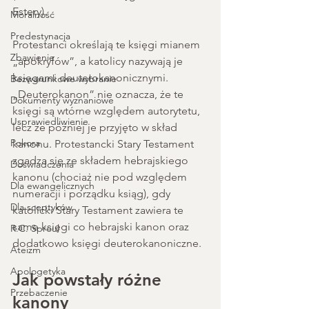
Estery). 
Moralność
Predestynacja
Protestanci określają te księgi mianem 
Zbawienie
„apokryfów”, a katolicy nazywają je 
księgami deuterokanonicznymi. 
Bezwarunkowe wybranie
„Deuterokanon” nie oznacza, że te 
Dokumenty wyznaniowe
księgi są wtórne względem autorytetu, 
Usprawiedliwienie
lecz że później je przyjęto w skład 
Pokora
kanonu. Protestancki Stary Testament 
zgadza się ze składem hebrajskiego 
Doświadczenia
kanonu (chociaż nie pod względem 
Dla ewangelicznych
numeracji i porządku ksiąg), gdy 
Dla sceptyków
katolicki Stary Testament zawiera te 
same księgi co hebrajski kanon oraz 
R.C. Sproul
dodatkowo księgi deuterokanoniczne.
Ateizm
Apologetyka
Jak powstały różne 
Przebaczenie
kanony