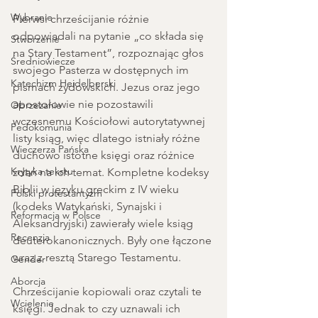
Wybranie
Pierwsi chrześcijanie różnie 
odpowiadali na pytanie „co składa się 
Stworzenie
na Stary Testament”, rozpoznając głos 
Średniowiecze
swojego Pasterza w dostępnych im 
Katechizm Heidelberski
pismach żydowskich. Jezus oraz jego 
apostołowie nie pozostawili 
Obrzezanie
wczesnemu Kościołowi autorytatywnej 
Pedokomunia
listy ksiąg, więc dlatego istniały różne 
Wieczerza Pańska
duchowo istotne księgi oraz różnice 
Krytyka tekstu
zdań na ich temat. Kompletne kodeksy 
Biblii w języku greckim z IV wieku 
Polski protestantyzm
(kodeks Watykański, Synajski i 
Reformacja w Polsce
Aleksandryjski) zawierały wiele ksiąg 
Recenzja
deuterokanonicznych. Były one łączone 
wraz z resztą Starego Testamentu.
Gender
Aborcja
Chrześcijanie kopiowali oraz czytali te 
Wcielenie
księgi. Jednak to czy uznawali ich 