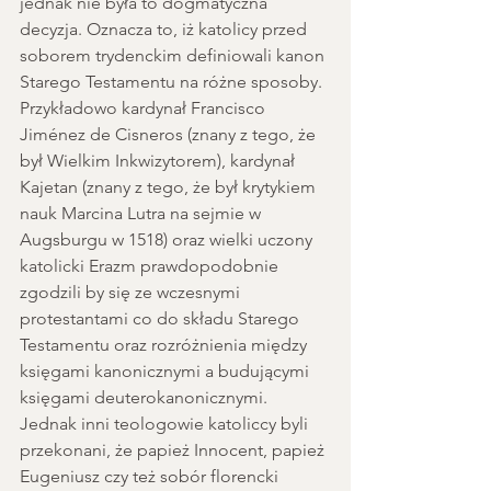
jednak nie była to dogmatyczna 
decyzja. Oznacza to, iż katolicy przed 
soborem trydenckim definiowali kanon 
Starego Testamentu na różne sposoby. 
Przykładowo kardynał Francisco 
Jiménez de Cisneros (znany z tego, że 
był Wielkim Inkwizytorem), kardynał 
Kajetan (znany z tego, że był krytykiem 
nauk Marcina Lutra na sejmie w 
Augsburgu w 1518) oraz wielki uczony 
katolicki Erazm prawdopodobnie 
zgodzili by się ze wczesnymi 
protestantami co do składu Starego 
Testamentu oraz rozróżnienia między 
księgami kanonicznymi a budującymi 
księgami deuterokanonicznymi. 
Jednak inni teologowie katoliccy byli 
przekonani, że papież Innocent, papież 
Eugeniusz czy też sobór florencki 