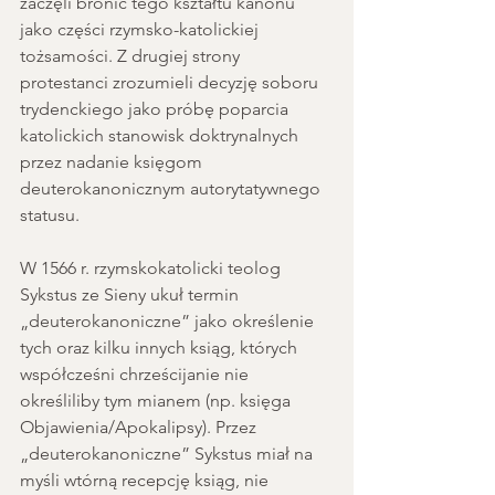
zaczęli bronić tego kształtu kanonu 
jako części rzymsko-katolickiej 
tożsamości. Z drugiej strony 
protestanci zrozumieli decyzję soboru 
trydenckiego jako próbę poparcia 
katolickich stanowisk doktrynalnych 
przez nadanie księgom 
deuterokanonicznym autorytatywnego 
statusu.
W 1566 r. rzymskokatolicki teolog 
Sykstus ze Sieny ukuł termin 
„deuterokanoniczne” jako określenie 
tych oraz kilku innych ksiąg, których 
współcześni chrześcijanie nie 
określiliby tym mianem (np. księga 
Objawienia/Apokalipsy). Przez 
„deuterokanoniczne” Sykstus miał na 
myśli wtórną recepcję ksiąg, nie 