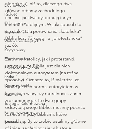
niepokoju), niż to, dlaczego dwa 
Duchowość
główne odłamy zachodniego 
Radość
chrześcijaństwa dysponują innym 
Odkupienie
kanonem biblijnym. W jaki sposób to 
się stało? Dla porównania „katolicka” 
Uświęcenie
Biblia liczy 73 księgi, a „protestancka” 
Wytrwanie świętych
już 66.
Kryzys wiary
Posłuszeństwo
Zarówno katolicy, jak i protestanci, 
utrzymują, że Biblia jest dla nich 
Pewność zbawienia
doktrynalnym autorytetem (na różne 
Łaska
sposoby). Oznacza to, iż twierdzą, że 
Doktryny łaski
Biblia jest ich normą, autorytetem w 
kwestiach wiary czy moralności. Zanim 
Kalwinizm
zrozumiemy jak te dwie grupy 
Teologia Reformowana
odczytują swoje Biblie, musimy poznać 
Księgi wyznaniowe
różnice między Bibliami, które 
posiadają. By to zrobić ustalimy główne 
Kościół
różnice, zagłębimy się w historię 