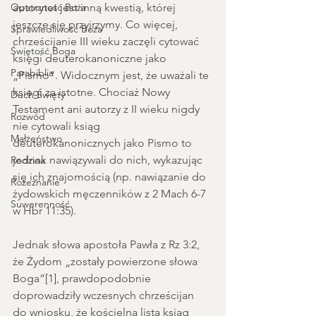
Opatrzność Boża
autorytet jest inną kwestią, której 
jeszcze się przyjrzymy. Co więcej, 
Sprawiedliwość Boża
chrześcijanie III wieku zaczęli cytować 
Świętość Boga
księgi deuterokanoniczne jako 
Parabiblia
„Pismo”. Widocznym jest, że uważali te 
księgi za istotne. Chociaż Nowy 
Duch Święty
Testament ani autorzy z II wieku nigdy 
Rozwód
nie cytowali ksiąg 
Małżeństwo
deuterokanonicznych jako Pismo to 
jednak nawiązywali do nich, wykazując 
Rodzina
się ich znajomością (np. nawiązanie do 
Rozeznanie
żydowskich męczenników z 2 Mach 6-7 
Suwerenność
w Hbr 11:35).
Jednak słowa apostoła Pawła z Rz 3:2, 
że Żydom „zostały powierzone słowa 
Boga”[1], prawdopodobnie 
doprowadziły wczesnych chrześcijan 
do wniosku, że kościelna lista ksiąg 