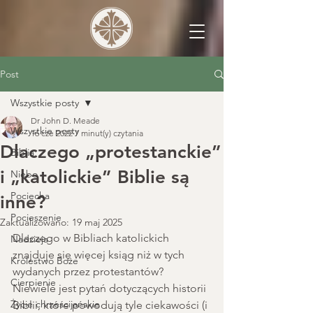
Post
Wszystkie posty
Dr John D. Meade
Wszystkie posty
16 cze 2022
7 minut(y) czytania
Dlaczego „protestanckie”
Biblia
i „katolickie” Biblie są
Niebo
Pociecha
inne?
Pocieszenie
Zaktualizowano:
19 maj 2025
Dlaczego w Bibliach katolickich 
Nadzieja
znajduje się więcej ksiąg niż w tych 
Królestwo Boże
wydanych przez protestantów? 
Cierpienie
Niewiele jest pytań dotyczących historii 
Życie chrześcijańskie
Biblii, które powodują tyle ciekawości (i 