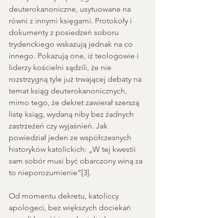
deuterokanoniczne, usytuowane na 
równi z innymi księgami. Protokoły i 
dokumenty z posiedzeń soboru 
trydenckiego wskazują jednak na co 
innego. Pokazują one, iż teologowie i 
liderzy kościelni sądzili, że nie 
rozstrzygną tyle już trwającej debaty na 
temat ksiąg deuterokanonicznych, 
mimo tego, że dekret zawierał szerszą 
listę ksiąg, wydaną niby bez żadnych 
zastrzeżeń czy wyjaśnień. Jak 
powiedział jeden ze współczesnych 
historyków katolickich: „W tej kwestii 
sam sobór musi być obarczony winą za 
to nieporozumienie”[3].
Od momentu dekretu, katoliccy 
apologeci, bez większych dociekań 