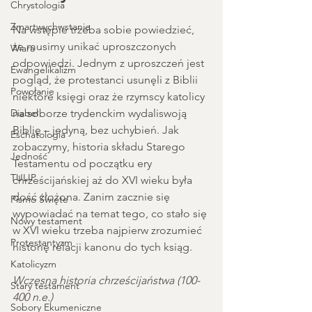
Chrystologia
Zmartwychwstanie
Na wstępie trzeba sobie powiedzieć, 
że musimy unikać uproszczonych 
Wiara
odpowiedzi. Jednym z uproszczeń jest 
Ewangelikalizm
pogląd, że protestanci usunęli z Biblii 
Powołanie
niektóre księgi oraz że rzymscy katolicy 
Diabeł
na soborze trydenckim wydaliswoją 
Biblię – jedyną, bez uchybień. Jak 
Eschatologia
zobaczymy, historia składu Starego 
Jedność
Testamentu od początku ery 
TULIP
chrześcijańskiej aż do XVI wieku była 
dość złożona. Zanim zacznie się 
Pismo Święte
wypowiadać na temat tego, co stało się 
Nowy testament
w XVI wieku trzeba najpierw zrozumieć 
Protestantyzm
historię relacji kanonu do tych ksiąg.
Katolicyzm
Wczesna historia chrześcijaństwa (100-
Stary testament
400 n.e.)
Sobory Ekumeniczne