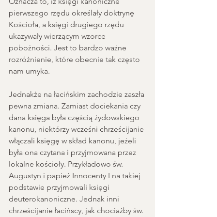
Oznacza to, iż księgi kanoniczne 
pierwszego rzędu określały doktrynę 
Kościoła, a księgi drugiego rzędu 
ukazywały wierzącym wzorce 
pobożności. Jest to bardzo ważne 
rozróżnienie, które obecnie tak często 
nam umyka.
Jednakże na łacińskim zachodzie zaszła 
pewna zmiana. Zamiast dociekania czy 
dana księga była częścią żydowskiego 
kanonu, niektórzy wcześni chrześcijanie 
włączali księgę w skład kanonu, jeżeli 
była ona czytana i przyjmowana przez 
lokalne kościoły. Przykładowo św. 
Augustyn i papież Innocenty I na takiej 
podstawie przyjmowali księgi 
deuterokanoniczne. Jednak inni 
chrześcijanie łacińscy, jak chociażby św. 