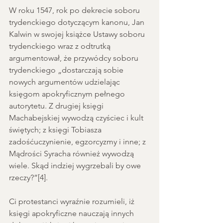
W roku 1547, rok po dekrecie soboru 
trydenckiego dotyczącym kanonu, Jan 
Kalwin w swojej książce Ustawy soboru 
trydenckiego wraz z odtrutką 
argumentował, że przywódcy soboru 
trydenckiego „dostarczają sobie 
nowych argumentów udzielając 
księgom apokryficznym pełnego 
autorytetu. Z drugiej księgi 
Machabejskiej wywodzą czyściec i kult 
świętych; z księgi Tobiasza 
zadośćuczynienie, egzorcyzmy i inne; z 
Mądrości Syracha również wywodzą 
wiele. Skąd indziej wygrzebali by owe 
rzeczy?”[4].
Ci protestanci wyraźnie rozumieli, iż 
księgi apokryficzne nauczają innych 