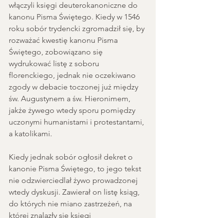
włączyli księgi deuterokanoniczne do 
kanonu Pisma Świętego. Kiedy w 1546 
roku sobór trydencki zgromadził się, by 
rozważać kwestię kanonu Pisma 
Świętego, zobowiązano się 
wydrukować listę z soboru 
florenckiego, jednak nie oczekiwano 
zgody w debacie toczonej już między 
św. Augustynem a św. Hieronimem, 
jakże żywego wtedy sporu pomiędzy 
uczonymi humanistami i protestantami, 
a katolikami.
Kiedy jednak sobór ogłosił dekret o 
kanonie Pisma Świętego, to jego tekst 
nie odzwierciedlał żywo prowadzonej 
wtedy dyskusji. Zawierał on listę ksiąg, 
do których nie miano zastrzeżeń, na 
której znalazły się księgi 