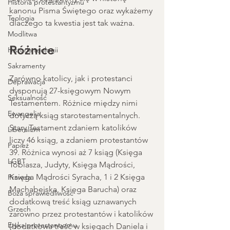
Historia protestantyzmu
kanonu Pisma Świętego oraz wykażemy 
Teologia
dlaczego ta kwestia jest tak ważna.
Modlitwa
Różnice
Historia teologii
Sakramenty
Zarówno katolicy, jak i protestanci 
Deprawacja
dysponują 27-księgowym Nowym 
Seksualność
Testamentem. Różnice między nimi 
Ewangelia
dotyczą ksiąg starotestamentalnych. 
Stary Testament zdaniem katolików 
Liberalizm
liczy 46 ksiąg, a zdaniem protestantów 
Papież
39. Różnica wynosi aż 7 ksiąg (Księga 
LGBT
Tobiasza, Judyty, Księga Mądrości, 
Księga Mądrości Syracha, 1 i 2 Księga 
Prawda
Machabejska, Księga Barucha) oraz 
Boża sprawiedliwość
dodatkową treść ksiąg uznawanych 
Grzech
zarówno przez protestantów i katolików 
Etyka protestantyzmu
(dodatkowa treść w księgach Daniela i 