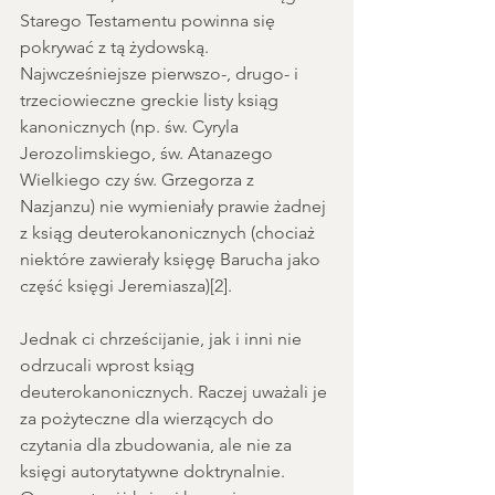
Starego Testamentu powinna się 
pokrywać z tą żydowską. 
Najwcześniejsze pierwszo-, drugo- i 
trzeciowieczne greckie listy ksiąg 
kanonicznych (np. św. Cyryla 
Jerozolimskiego, św. Atanazego 
Wielkiego czy św. Grzegorza z 
Nazjanzu) nie wymieniały prawie żadnej 
z ksiąg deuterokanonicznych (chociaż 
niektóre zawierały księgę Barucha jako 
część księgi Jeremiasza)[2].
Jednak ci chrześcijanie, jak i inni nie 
odrzucali wprost ksiąg 
deuterokanonicznych. Raczej uważali je 
za pożyteczne dla wierzących do 
czytania dla zbudowania, ale nie za 
księgi autorytatywne doktrynalnie. 