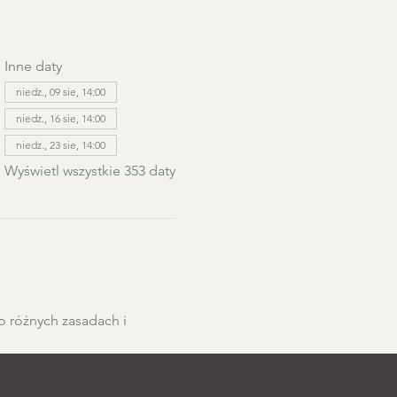
Inne daty
niedz., 09 sie, 14:00
niedz., 16 sie, 14:00
niedz., 23 sie, 14:00
Wyświetl wszystkie 353 daty
o różnych zasadach i 