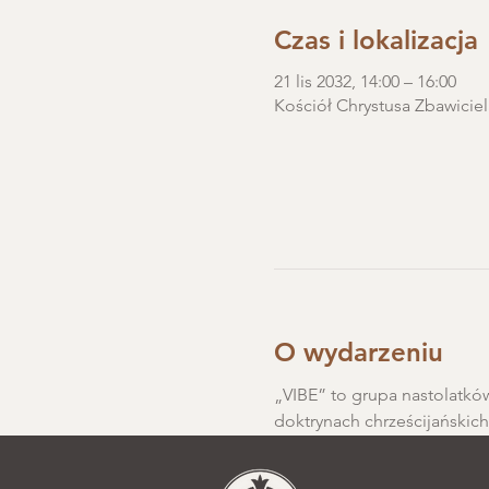
Czas i lokalizacja
21 lis 2032, 14:00 – 16:00
Kościół Chrystusa Zbawiciel
O wydarzeniu
„VIBE” to grupa nastolatków
doktrynach chrześcijańskic