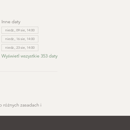
Inne daty
niedz., 09 sie, 14:00
niedz., 16 sie, 14:00
niedz., 23 sie, 14:00
Wyświetl wszystkie 353 daty
o różnych zasadach i 