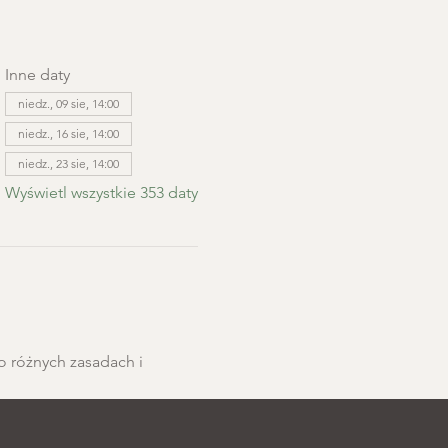
Inne daty
niedz., 09 sie, 14:00
niedz., 16 sie, 14:00
niedz., 23 sie, 14:00
Wyświetl wszystkie 353 daty
o różnych zasadach i 