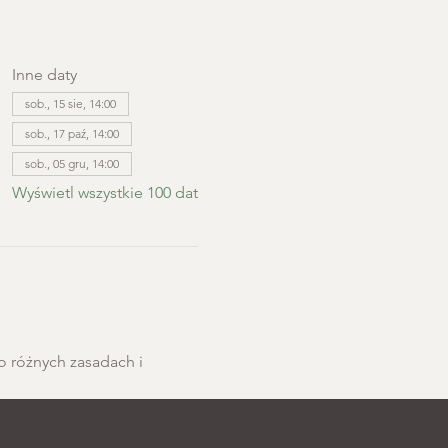
Inne daty
sob., 15 sie, 14:00
sob., 17 paź, 14:00
sob., 05 gru, 14:00
Wyświetl wszystkie 100 dat
o różnych zasadach i 