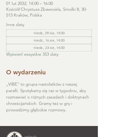
01 lut 2032, 14:00 – 16:00
Kościół Chrystusa Zbawiciela, Smolki 8, 30-
513 Kraków, Polska
Inne daty
niedz., 09 sie, 14:00
niedz., 16 sie, 14:00
niedz., 23 sie, 14:00
Wyświetl wszystkie 353 daty
O wydarzeniu
„VIBE” to grupa nastolatków z naszej 
parafii. Spotykamy się raz w tygodniu, aby 
rozmawiać o różnych zasadach i doktrynach 
chrześcijańskich. Gramy też w gry i 
prowadzimy głębokie rozmowy.