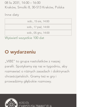
08 lis 2031, 14:00 – 16:00
Kraków, Smolki 8, 30-513 Kraków, Polska
Inne daty
sob., 15 sie, 14:00
sob., 17 paź, 14:00
sob., 05 gru, 14:00
Wyświetl wszystkie 100 dat
O wydarzeniu
„VIBE” to grupa nastolatków z naszej 
parafii. Spotykamy się raz w tygodniu, aby 
rozmawiać o różnych zasadach i doktrynach 
chrześcijańskich. Gramy też w gry i 
prowadzimy głębokie rozmowy.