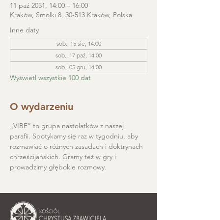
11 paź 2031, 14:00 – 16:00
Kraków, Smolki 8, 30-513 Kraków, Polska
Inne daty
sob., 15 sie, 14:00
sob., 17 paź, 14:00
sob., 05 gru, 14:00
Wyświetl wszystkie 100 dat
O wydarzeniu
„VIBE” to grupa nastolatków z naszej 
parafii. Spotykamy się raz w tygodniu, aby 
rozmawiać o różnych zasadach i doktrynach 
chrześcijańskich. Gramy też w gry i 
prowadzimy głębokie rozmowy.