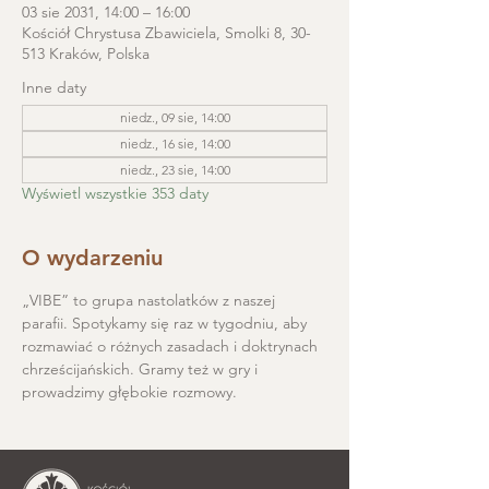
03 sie 2031, 14:00 – 16:00
Kościół Chrystusa Zbawiciela, Smolki 8, 30-
513 Kraków, Polska
Inne daty
niedz., 09 sie, 14:00
niedz., 16 sie, 14:00
niedz., 23 sie, 14:00
Wyświetl wszystkie 353 daty
O wydarzeniu
„VIBE” to grupa nastolatków z naszej 
parafii. Spotykamy się raz w tygodniu, aby 
rozmawiać o różnych zasadach i doktrynach 
chrześcijańskich. Gramy też w gry i 
prowadzimy głębokie rozmowy.