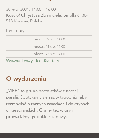
30 mar 2031, 14:00 – 16:00
Kościół Chrystusa Zbawiciela, Smolki 8, 30-
513 Kraków, Polska
Inne daty
niedz., 09 sie, 14:00
niedz., 16 sie, 14:00
niedz., 23 sie, 14:00
Wyświetl wszystkie 353 daty
O wydarzeniu
„VIBE” to grupa nastolatków z naszej 
parafii. Spotykamy się raz w tygodniu, aby 
rozmawiać o różnych zasadach i doktrynach 
chrześcijańskich. Gramy też w gry i 
prowadzimy głębokie rozmowy.