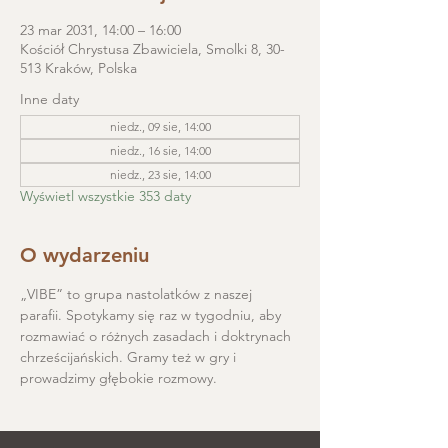
23 mar 2031, 14:00 – 16:00
Kościół Chrystusa Zbawiciela, Smolki 8, 30-
513 Kraków, Polska
Inne daty
niedz., 09 sie, 14:00
niedz., 16 sie, 14:00
niedz., 23 sie, 14:00
Wyświetl wszystkie 353 daty
O wydarzeniu
„VIBE” to grupa nastolatków z naszej 
parafii. Spotykamy się raz w tygodniu, aby 
rozmawiać o różnych zasadach i doktrynach 
chrześcijańskich. Gramy też w gry i 
prowadzimy głębokie rozmowy.