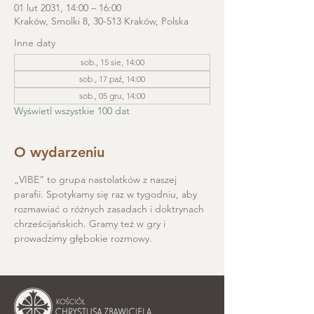
01 lut 2031, 14:00 – 16:00
Kraków, Smolki 8, 30-513 Kraków, Polska
Inne daty
sob., 15 sie, 14:00
sob., 17 paź, 14:00
sob., 05 gru, 14:00
Wyświetl wszystkie 100 dat
O wydarzeniu
„VIBE” to grupa nastolatków z naszej 
parafii. Spotykamy się raz w tygodniu, aby 
rozmawiać o różnych zasadach i doktrynach 
chrześcijańskich. Gramy też w gry i 
prowadzimy głębokie rozmowy.