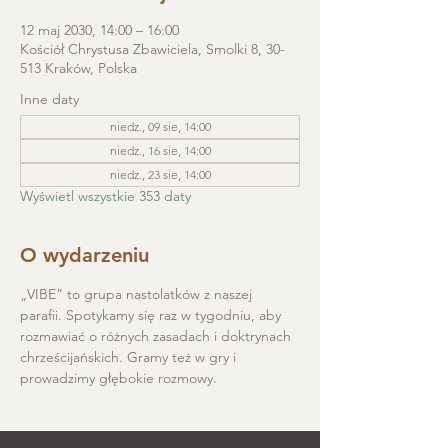
12 maj 2030, 14:00 – 16:00
Kościół Chrystusa Zbawiciela, Smolki 8, 30-
513 Kraków, Polska
Inne daty
niedz., 09 sie, 14:00
niedz., 16 sie, 14:00
niedz., 23 sie, 14:00
Wyświetl wszystkie 353 daty
O wydarzeniu
„VIBE” to grupa nastolatków z naszej 
parafii. Spotykamy się raz w tygodniu, aby 
rozmawiać o różnych zasadach i doktrynach 
chrześcijańskich. Gramy też w gry i 
prowadzimy głębokie rozmowy.