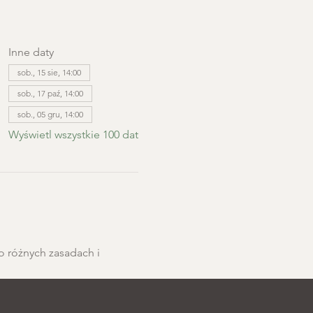
Inne daty
sob., 15 sie, 14:00
sob., 17 paź, 14:00
sob., 05 gru, 14:00
Wyświetl wszystkie 100 dat
o różnych zasadach i 