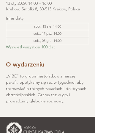
13 sty 2029, 14:00 – 16:00
Kraków, Smolki 8, 30-513 Kraków, Polska
Inne daty
sob., 15 sie, 14:00
sob., 17 paź, 14:00
sob., 05 gru, 14:00
Wyświetl wszystkie 100 dat
O wydarzeniu
„VIBE” to grupa nastolatków z naszej 
parafii. Spotykamy się raz w tygodniu, aby 
rozmawiać o różnych zasadach i doktrynach 
chrześcijańskich. Gramy też w gry i 
prowadzimy głębokie rozmowy.