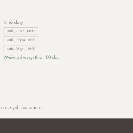
Inne daty
sob., 15 sie, 14:00
sob., 17 paź, 14:00
sob., 05 gru, 14:00
Wyświetl wszystkie 100 dat
o różnych zasadach i 