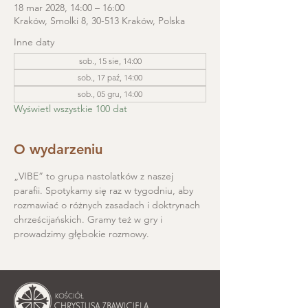
18 mar 2028, 14:00 – 16:00
Kraków, Smolki 8, 30-513 Kraków, Polska
Inne daty
sob., 15 sie, 14:00
sob., 17 paź, 14:00
sob., 05 gru, 14:00
Wyświetl wszystkie 100 dat
O wydarzeniu
„VIBE” to grupa nastolatków z naszej 
parafii. Spotykamy się raz w tygodniu, aby 
rozmawiać o różnych zasadach i doktrynach 
chrześcijańskich. Gramy też w gry i 
prowadzimy głębokie rozmowy.