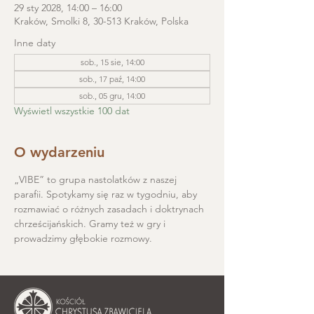
29 sty 2028, 14:00 – 16:00
Kraków, Smolki 8, 30-513 Kraków, Polska
Inne daty
sob., 15 sie, 14:00
sob., 17 paź, 14:00
sob., 05 gru, 14:00
Wyświetl wszystkie 100 dat
O wydarzeniu
„VIBE” to grupa nastolatków z naszej 
parafii. Spotykamy się raz w tygodniu, aby 
rozmawiać o różnych zasadach i doktrynach 
chrześcijańskich. Gramy też w gry i 
prowadzimy głębokie rozmowy.