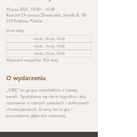
10 paź 2027, 14:00 – 16:00
Kościół Chrystusa Zbawiciela, Smolki 8, 30-
513 Kraków, Polska
Inne daty
niedz., 09 sie, 14:00
niedz., 16 sie, 14:00
niedz., 23 sie, 14:00
Wyświetl wszystkie 353 daty
O wydarzeniu
„VIBE” to grupa nastolatków z naszej 
parafii. Spotykamy się raz w tygodniu, aby 
rozmawiać o różnych zasadach i doktrynach 
chrześcijańskich. Gramy też w gry i 
prowadzimy głębokie rozmowy.