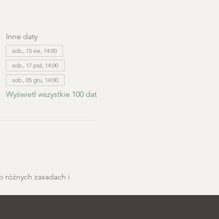
Inne daty
sob., 15 sie, 14:00
sob., 17 paź, 14:00
sob., 05 gru, 14:00
Wyświetl wszystkie 100 dat
o różnych zasadach i 