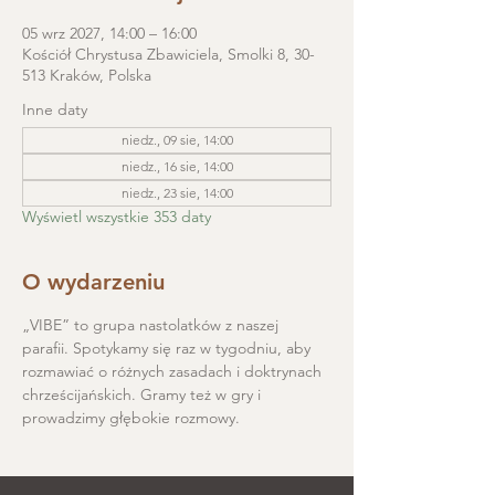
05 wrz 2027, 14:00 – 16:00
Kościół Chrystusa Zbawiciela, Smolki 8, 30-
513 Kraków, Polska
Inne daty
niedz., 09 sie, 14:00
niedz., 16 sie, 14:00
niedz., 23 sie, 14:00
Wyświetl wszystkie 353 daty
O wydarzeniu
„VIBE” to grupa nastolatków z naszej 
parafii. Spotykamy się raz w tygodniu, aby 
rozmawiać o różnych zasadach i doktrynach 
chrześcijańskich. Gramy też w gry i 
prowadzimy głębokie rozmowy.