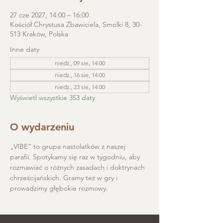
27 cze 2027, 14:00 – 16:00
Kościół Chrystusa Zbawiciela, Smolki 8, 30-
513 Kraków, Polska
Inne daty
niedz., 09 sie, 14:00
niedz., 16 sie, 14:00
niedz., 23 sie, 14:00
Wyświetl wszystkie 353 daty
O wydarzeniu
„VIBE” to grupa nastolatków z naszej 
parafii. Spotykamy się raz w tygodniu, aby 
rozmawiać o różnych zasadach i doktrynach 
chrześcijańskich. Gramy też w gry i 
prowadzimy głębokie rozmowy.