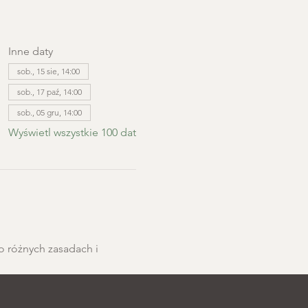
Inne daty
sob., 15 sie, 14:00
sob., 17 paź, 14:00
sob., 05 gru, 14:00
Wyświetl wszystkie 100 dat
o różnych zasadach i 