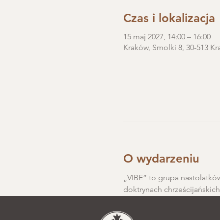
Czas i lokalizacja
15 maj 2027, 14:00 – 16:00
Kraków, Smolki 8, 30-513 Kr
O wydarzeniu
„VIBE” to grupa nastolatków
doktrynach chrześcijańskic