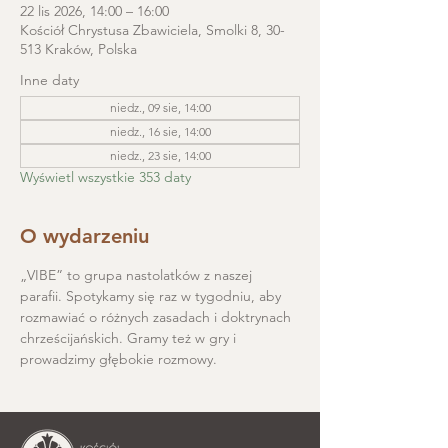
22 lis 2026, 14:00 – 16:00
Kościół Chrystusa Zbawiciela, Smolki 8, 30-
513 Kraków, Polska
Inne daty
niedz., 09 sie, 14:00
niedz., 16 sie, 14:00
niedz., 23 sie, 14:00
Wyświetl wszystkie 353 daty
O wydarzeniu
„VIBE” to grupa nastolatków z naszej 
parafii. Spotykamy się raz w tygodniu, aby 
rozmawiać o różnych zasadach i doktrynach 
chrześcijańskich. Gramy też w gry i 
prowadzimy głębokie rozmowy.