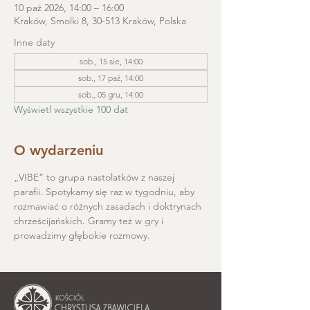
10 paź 2026, 14:00 – 16:00
Kraków, Smolki 8, 30-513 Kraków, Polska
Inne daty
sob., 15 sie, 14:00
sob., 17 paź, 14:00
sob., 05 gru, 14:00
Wyświetl wszystkie 100 dat
O wydarzeniu
„VIBE” to grupa nastolatków z naszej 
parafii. Spotykamy się raz w tygodniu, aby 
rozmawiać o różnych zasadach i doktrynach 
chrześcijańskich. Gramy też w gry i 
prowadzimy głębokie rozmowy.