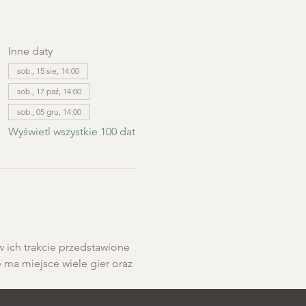
Inne daty
sob., 15 sie, 14:00
sob., 17 paź, 14:00
sob., 05 gru, 14:00
Wyświetl wszystkie 100 dat
w ich trakcie przedstawione 
e ma miejsce wiele gier oraz 