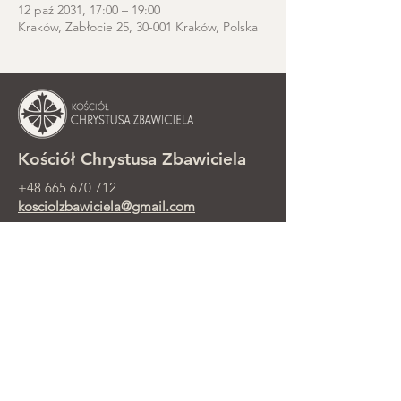
12 paź 2031, 17:00 – 19:00
Kraków, Zabłocie 25, 30-001 Kraków, Polska
Kościół Chrystusa Zbawiciela
+48 665 670 712
kosciolzbawiciela@gmail.com
Kancelaria parafialna: ul. Smolki 8,
Kraków
Nabożeństwa niedzielne przy ul.
Smolki 8, 2. piętro
©2025 Parafia Ewangelicko-
Prezbiteriańska Chrystusa Zbawiciela w