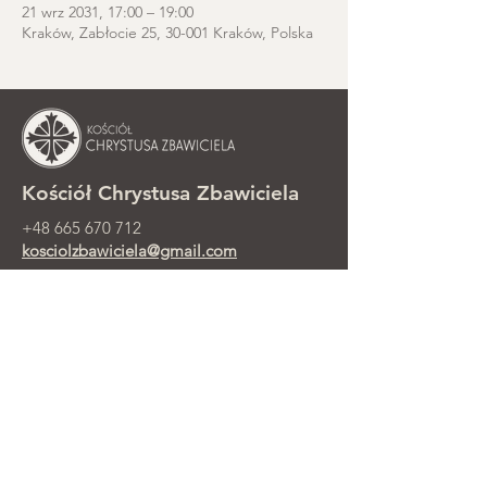
21 wrz 2031, 17:00 – 19:00
Kraków, Zabłocie 25, 30-001 Kraków, Polska
Kościół Chrystusa Zbawiciela
+48 665 670 712
kosciolzbawiciela@gmail.com
Kancelaria parafialna: ul. Smolki 8,
Kraków
Nabożeństwa niedzielne przy ul.
Smolki 8, 2. piętro
©2025 Parafia Ewangelicko-
Prezbiteriańska Chrystusa Zbawiciela w