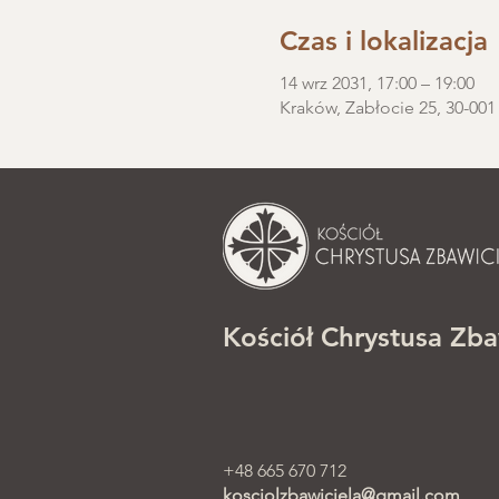
Czas i lokalizacja
14 wrz 2031, 17:00 – 19:00
Kraków, Zabłocie 25, 30-001
Kościół Chrystusa Zba
+48 665 670 712
kosciolzbawiciela@gmail.com