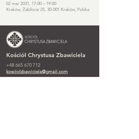
02 mar 2031, 17:00 – 19:00
Kraków, Zabłocie 25, 30-001 Kraków, Polska
Kościół Chrystusa Zbawiciela
+48 665 670 712
kosciolzbawiciela@gmail.com
Kancelaria parafialna: ul. Smolki 8,
Kraków
Nabożeństwa niedzielne przy ul.
Smolki 8, 2. piętro
©2025 Parafia Ewangelicko-
Prezbiteriańska Chrystusa Zbawiciela w