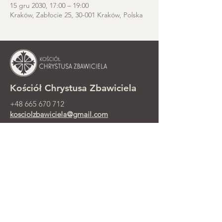
15 gru 2030, 17:00 – 19:00
Kraków, Zabłocie 25, 30-001 Kraków, Polska
Kościół Chrystusa Zbawiciela
+48 665 670 712
kosciolzbawiciela@gmail.com
Kancelaria parafialna: ul. Smolki 8,
Kraków
Nabożeństwa niedzielne przy ul.
Smolki 8, 2. piętro
©2025 Parafia Ewangelicko-
Prezbiteriańska Chrystusa Zbawiciela w