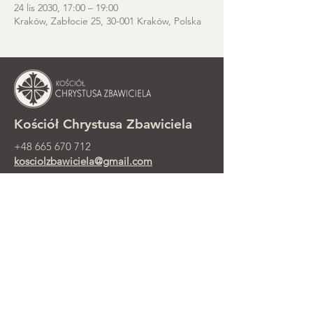
24 lis 2030, 17:00 – 19:00
Kraków, Zabłocie 25, 30-001 Kraków, Polska
Kościół Chrystusa Zbawiciela
+48 665 670 712
kosciolzbawiciela@gmail.com
Kancelaria parafialna: ul. Smolki 8,
Kraków
Nabożeństwa niedzielne przy ul.
Smolki 8, 2. piętro
©2025 Parafia Ewangelicko-
Prezbiteriańska Chrystusa Zbawiciela w