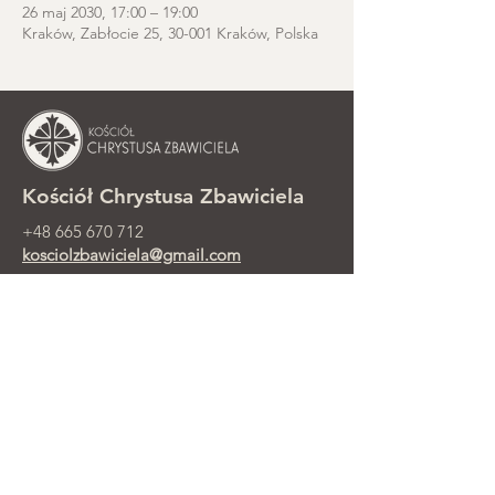
26 maj 2030, 17:00 – 19:00
Kraków, Zabłocie 25, 30-001 Kraków, Polska
Kościół Chrystusa Zbawiciela
+48 665 670 712
kosciolzbawiciela@gmail.com
Kancelaria parafialna: ul. Smolki 8,
Kraków
Nabożeństwa niedzielne przy ul.
Smolki 8, 2. piętro
©2025 Parafia Ewangelicko-
Prezbiteriańska Chrystusa Zbawiciela w