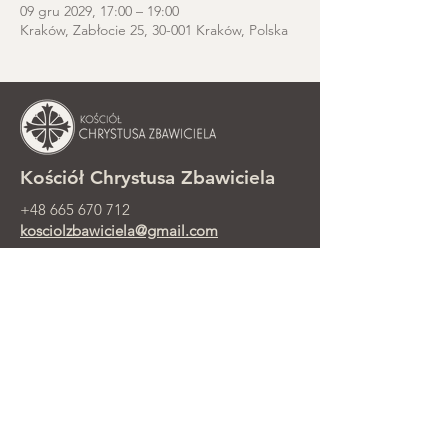
09 gru 2029, 17:00 – 19:00
Kraków, Zabłocie 25, 30-001 Kraków, Polska
Kościół Chrystusa Zbawiciela
+48 665 670 712
kosciolzbawiciela@gmail.com
Kancelaria parafialna: ul. Smolki 8,
Kraków
Nabożeństwa niedzielne przy ul.
Smolki 8, 2. piętro
©2025 Parafia Ewangelicko-
Prezbiteriańska Chrystusa Zbawiciela w