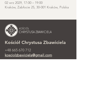
02 wrz 2029, 17:00 – 19:00
Kraków, Zabłocie 25, 30-001 Kraków, Polska
Kościół Chrystusa Zbawiciela
+48 665 670 712
kosciolzbawiciela@gmail.com
Kancelaria parafialna: ul. Smolki 8,
Kraków
Nabożeństwa niedzielne przy ul.
Smolki 8, 2. piętro
©2025 Parafia Ewangelicko-
Prezbiteriańska Chrystusa Zbawiciela w