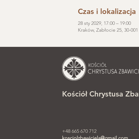
Czas i lokalizacja
28 sty 2029, 17:00 – 19:00
Kraków, Zabłocie 25, 30-001
Kościół Chrystusa Zba
+48 665 670 712
kosciolzbawiciela@gmail.com