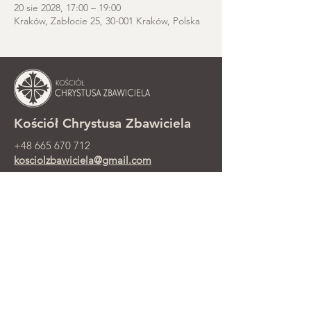
20 sie 2028, 17:00 – 19:00
Kraków, Zabłocie 25, 30-001 Kraków, Polska
Kościół Chrystusa Zbawiciela
+48 665 670 712
kosciolzbawiciela@gmail.com
Kancelaria parafialna: ul. Smolki 8,
Kraków
Nabożeństwa niedzielne przy ul.
Smolki 8, 2. piętro
©2025 Parafia Ewangelicko-
Prezbiteriańska Chrystusa Zbawiciela w