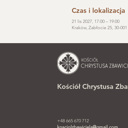
Czas i lokalizacja
21 lis 2027, 17:00 – 19:00
Kraków, Zabłocie 25, 30-001
Kościół Chrystusa Zba
+48 665 670 712
kosciolzbawiciela@gmail.com