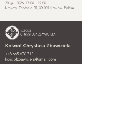
20 gru 2026, 17:00 – 19:00
Kraków, Zabłocie 25, 30-001 Kraków, Polska
Kościół Chrystusa Zbawiciela
+48 665 670 712
kosciolzbawiciela@gmail.com
Kancelaria parafialna: ul. Smolki 8,
Kraków
Nabożeństwa niedzielne przy ul.
Smolki 8, 2. piętro
©2025 Parafia Ewangelicko-
Prezbiteriańska Chrystusa Zbawiciela w