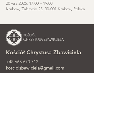
20 wrz 2026, 17:00 – 19:00
Kraków, Zabłocie 25, 30-001 Kraków, Polska
Kościół Chrystusa Zbawiciela
+48 665 670 712
kosciolzbawiciela@gmail.com
Kancelaria parafialna: ul. Smolki 8,
Kraków
Nabożeństwa niedzielne przy ul.
Smolki 8, 2. piętro
©2025 Parafia Ewangelicko-
Prezbiteriańska Chrystusa Zbawiciela w