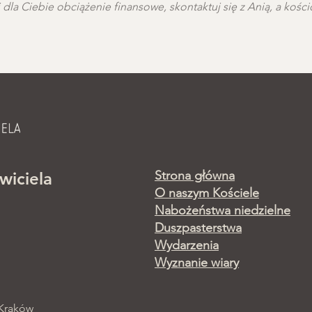
wi dla Ciebie obciążenie finansowe, skontaktuj się z Anią, a koś
Strona główna
wiciela
O naszym Kościele
Nabożeństwa niedzielne
Duszpasterstwa
Wydarzenia
Wyznanie wiary
 Kraków