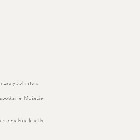
m Laury Johnston.
 spotkanie. Możecie 
ie angielskie książki 