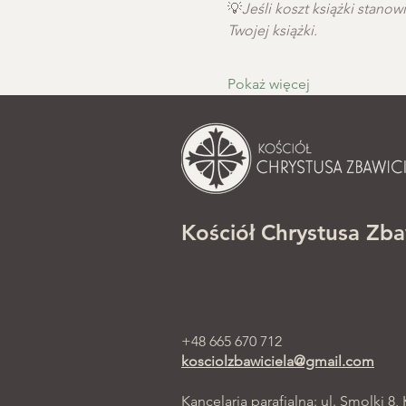
💡
Jeśli koszt książki stano
Twojej książki.
Pokaż więcej
Kościół Chrystusa Zba
+48 665 670 712
kosciolzbawiciela@gmail.com
Kancelaria parafialna: ul. Smolki 8,