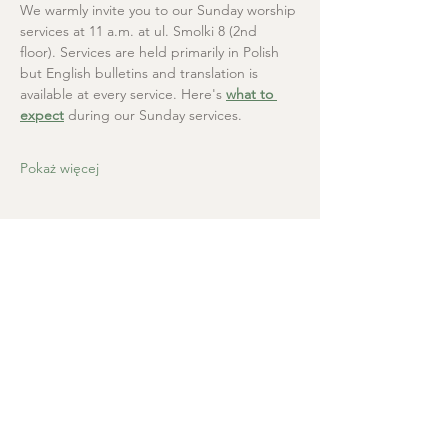
We warmly invite you to our Sunday worship 
services at 11 a.m. at ul. Smolki 8 (2nd 
floor). Services are held primarily in Polish 
but English bulletins and translation is 
available at every service. Here's 
what to 
expect
 during our Sunday services.
Pokaż więcej
Kościół Chrystusa Zbawiciela
+48 665 670 712
kosciolzbawiciela@gmail.com
Kancelaria parafialna: ul. Smolki 8,
Kraków