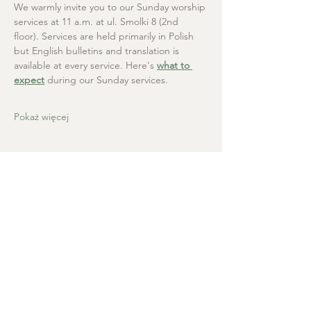
We warmly invite you to our Sunday worship 
services at 11 a.m. at ul. Smolki 8 (2nd 
floor). Services are held primarily in Polish 
but English bulletins and translation is 
available at every service. Here's 
what to 
expect
 during our Sunday services.
Pokaż więcej
Kościół Chrystusa Zbawiciela
+48 665 670 712
kosciolzbawiciela@gmail.com
Kancelaria parafialna: ul. Smolki 8,
Kraków