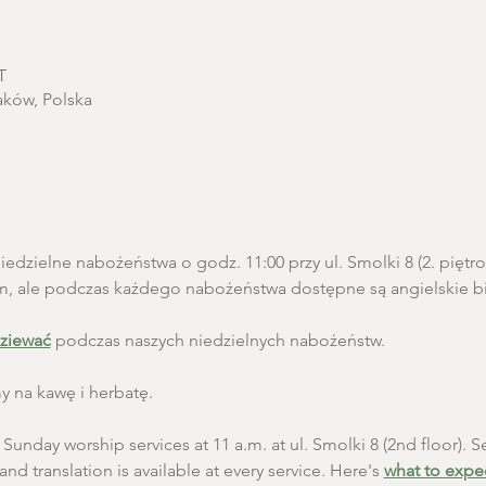
T
aków, Polska
edzielne nabożeństwa o godz. 11:00 przy ul. Smolki 8 (2. pięt
m, ale podczas każdego nabożeństwa dostępne są angielskie biu
ziewać
 podczas naszych niedzielnych nabożeństw.
 na kawę i herbatę.
unday worship services at 11 a.m. at ul. Smolki 8 (2nd floor). Se
and translation is available at every service. Here's 
what to expe