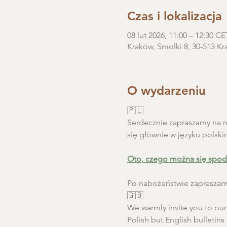
Czas i lokalizacja
08 lut 2026, 11:00 – 12:30 CE
Kraków, Smolki 8, 30-513 Kr
O wydarzeniu
🇵🇱
Serdecznie zapraszamy na ni
się głównie w języku polski
Oto, czego można się spod
Po nabożeństwie zapraszamy
🇬🇧
We warmly invite you to our S
Polish but English bulletins 