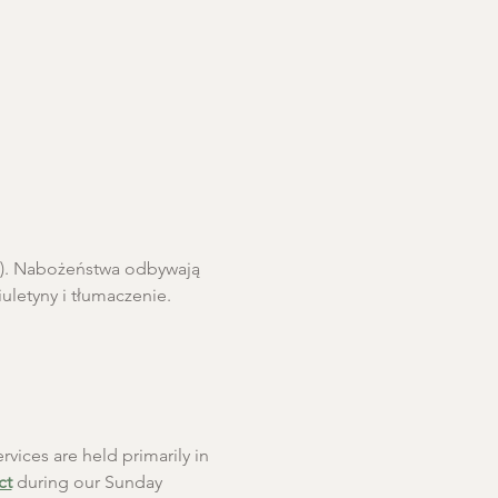
ro). Nabożeństwa odbywają 
letyny i tłumaczenie. 
rvices are held primarily in 
ct
 during our Sunday 