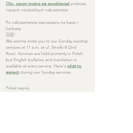
Oto, czego można się spodziewać
 podczas 
naszych niedzielnych nabożeństw.
Po nabożeństwie zapraszamy na kawę i 
herbatę.
🇬🇧
We warmly invite you to our Sunday worship 
services at 11 a.m. at ul. Smolki 8 (2nd 
floor). Services are held primarily in Polish 
but English bulletins and translation is 
available at every service. Here's 
what to 
expect
 during our Sunday services.
Pokaż więcej
Kościół Chrystusa Zbawiciela