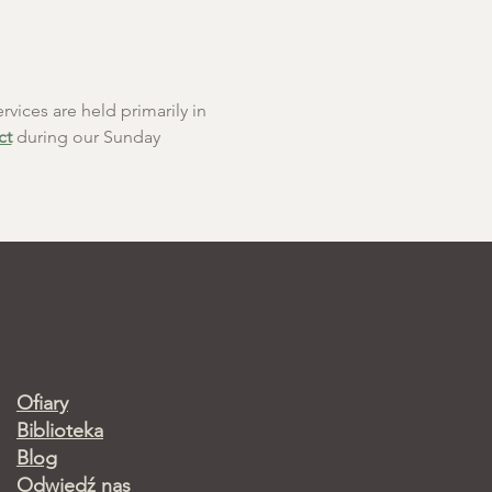
rvices are held primarily in 
ct
 during our Sunday 
Ofiary
Biblioteka
Blog
Odwiedź nas