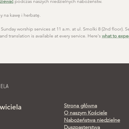
ziewać
 podczas naszych niedzielnych nabożeństw.
 na kawę i herbatę.
unday worship services at 11 a.m. at ul. Smolki 8 (2nd floor). Se
and translation is available at every service. Here's 
what to expe
Strona główna
wiciela
O naszym Kościele
Nabożeństwa niedzielne
Duszpasterstwa