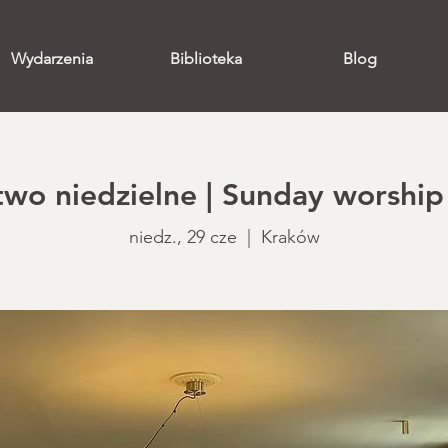
Wydarzenia
Biblioteka
Blog
o niedzielne | Sunday worship 
niedz., 29 cze
  |  
Kraków