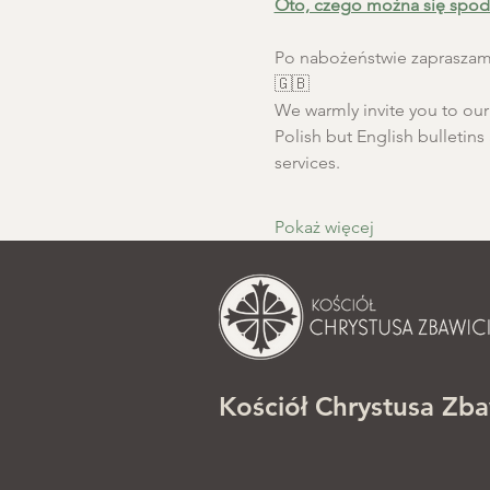
Oto, czego można się spod
Po nabożeństwie zapraszamy
🇬🇧
We warmly invite you to our S
Polish but English bulletins 
services.
Pokaż więcej
Kościół Chrystusa Zba