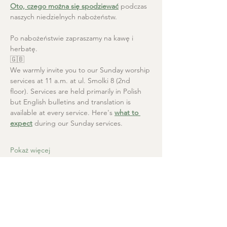
Oto, czego można się spodziewać
 podczas 
naszych niedzielnych nabożeństw.
Po nabożeństwie zapraszamy na kawę i 
herbatę.
🇬🇧
We warmly invite you to our Sunday worship 
services at 11 a.m. at ul. Smolki 8 (2nd 
floor). Services are held primarily in Polish 
but English bulletins and translation is 
available at every service. Here's 
what to 
expect
 during our Sunday services.
Pokaż więcej
Kościół Chrystusa Zbawiciela