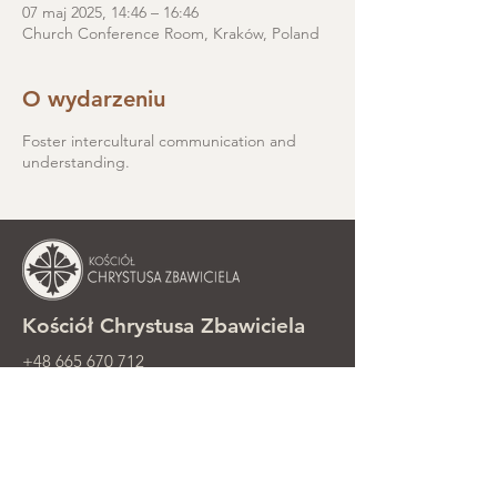
07 maj 2025, 14:46 – 16:46
Church Conference Room, Kraków, Poland
O wydarzeniu
Foster intercultural communication and
understanding.
Kościół Chrystusa Zbawiciela
+48 665 670 712
kosciolzbawiciela@gmail.com
Kancelaria parafialna: ul. Smolki 8,
Kraków
Nabożeństwa niedzielne przy ul.